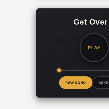
Get Over 
PLAY
RAW SONG
MIXE