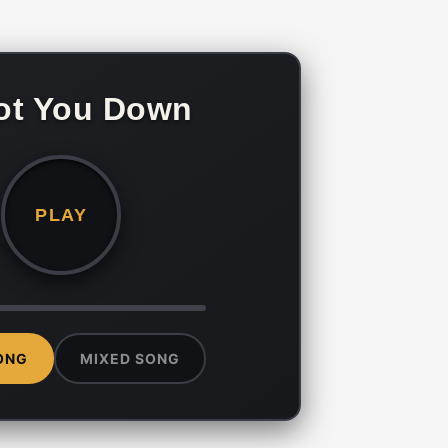
ot You Down
PLAY
ONG
MIXED SONG