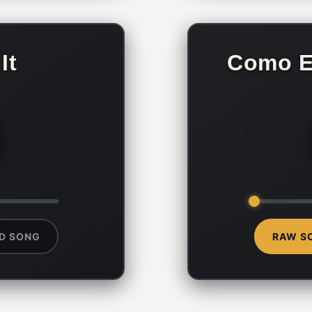
It
Como E
D SONG
RAW S