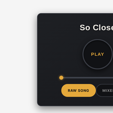
So Clos
PLAY
RAW SONG
MIXE