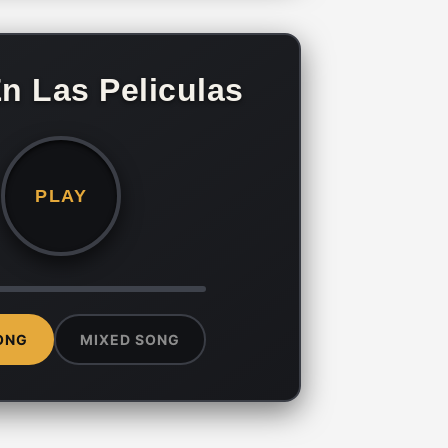
n Las Peliculas
PLAY
ONG
MIXED SONG