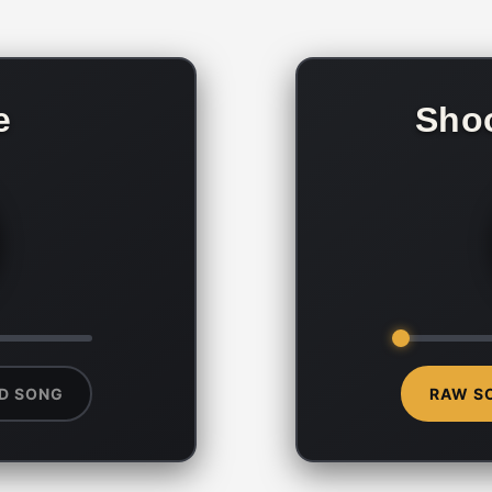
e
Sho
D SONG
RAW S